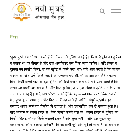
जैनों ने कभी भी किसी देवता को ब्रह्मांड के निर्माता के रूप में नहीं माना
है
You are here:
Home
/
जैनों ने कभी भी किसी देवता को ब्रह्मांड के निर्माता के रूप में नहीं माना है...
Eng
“कुछ मूर्ख लोग घोषणा करते हैं कि निर्माता ने दुनिया बनाई है। जिस सिद्धांत को दुनिया
ने बनाया था वह बीमार है और उसे अस्वीकार कर दिया जाना चाहिए। यदि ईश्वर ने
दुनिया का निर्माण किया, तो वह सृष्टि से पहले कहां था? यदि आप कहते हैं कि वह तब
पारंगत था और उसे किसी सहारे की जरूरत नहीं थी, तो वह अब कहां है? भगवान
बिना किसी कच्चे माल के इस दुनिया को कैसे बना सकते थे? यदि आप कहते हैं कि
उसने यह पहली बार बनाया है, और फिर दुनिया, आप एक अंतहीन प्रतिगमन के साथ
सामना कर रहे हैं। यदि आप घोषणा करते हैं कि यह कच्चा माल स्वाभाविक रूप से
पैदा हुआ है, तो आप एक और गिरावट में पड़ जाते हैं, क्योंकि संपूर्ण ब्रह्मांड इस
प्रकार अपना स्वयं का निर्माता हो सकता है, और स्वाभाविक रूप से उत्पन्न हुआ है।
यदि भगवान ने अपनी इच्छा से, बिना किसी कच्चे माल के, अपनी इच्छा से दुनिया का
निर्माण किया, तो यह सिर्फ उसकी इच्छा है और कुछ नहीं – और इस मूर्खतापूर्ण
बकवास पर कौन विश्वास करेगा? यदि वह कभी पूर्ण और पूर्ण हो जाता है, तो बनाने की
इच्छा उसमें कैसे पैदा हो सकती है? यदि, दूसरी ओर, वह परिपूर्ण नहीं है, तो वह एक